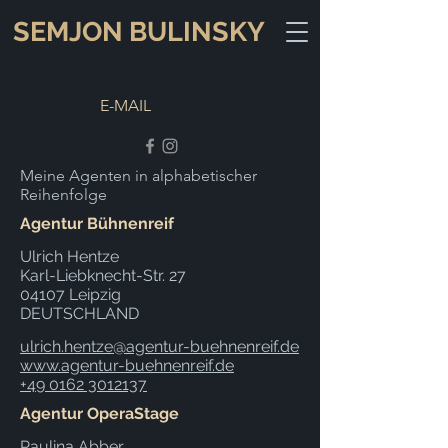
SEMJON BULINSKY
E-MAIL
Meine Agenten in alphabetischer
Reihenfolge
Agentur Bühnenreif
Ulrich Hentze
Karl-Liebknecht-Str. 27
04107 Leipzig
DEUTSCHLAND
ulrich.hentze@agentur-buehnenreif.de
www.agentur-buehnenreif.de
+49 0162 3012137
Agentur OperaStage
Paulina Abber